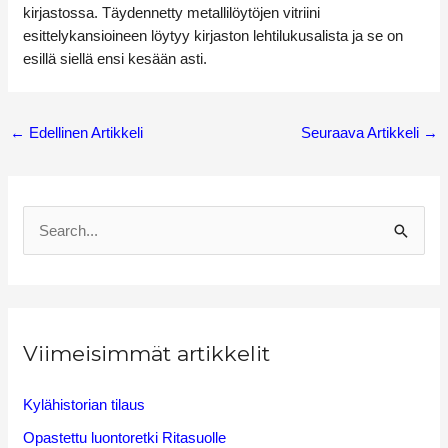
kirjastossa. Täydennetty metallilöytöjen vitriini
esittelykansioineen löytyy kirjaston lehtilukusalista ja se on
esillä siellä ensi kesään asti.
←
Edellinen Artikkeli
Seuraava Artikkeli
→
S
e
a
r
Viimeisimmät artikkelit
c
h
Kylähistorian tilaus
f
Opastettu luontoretki Ritasuolle
o