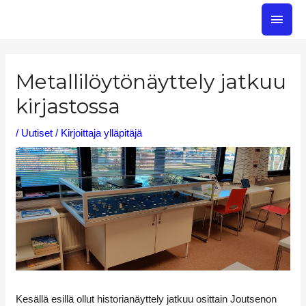
Siirry
PÄÄ
sisältöön
Post
navigation
Metallilöytönäyttely jatkuu
kirjastossa
/
Uutiset
/ Kirjoittaja
ylläpitäjä
Kesällä esillä ollut historianäyttely jatkuu osittain Joutsenon