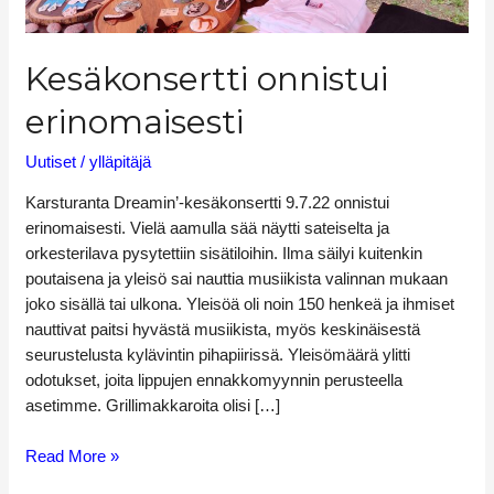
Kesäkonsertti onnistui
erinomaisesti
Uutiset
/
ylläpitäjä
Karsturanta Dreamin’-kesäkonsertti 9.7.22 onnistui
erinomaisesti. Vielä aamulla sää näytti sateiselta ja
orkesterilava pysytettiin sisätiloihin. Ilma säilyi kuitenkin
poutaisena ja yleisö sai nauttia musiikista valinnan mukaan
joko sisällä tai ulkona. Yleisöä oli noin 150 henkeä ja ihmiset
nauttivat paitsi hyvästä musiikista, myös keskinäisestä
seurustelusta kylävintin pihapiirissä. Yleisömäärä ylitti
odotukset, joita lippujen ennakkomyynnin perusteella
asetimme. Grillimakkaroita olisi […]
Read More »