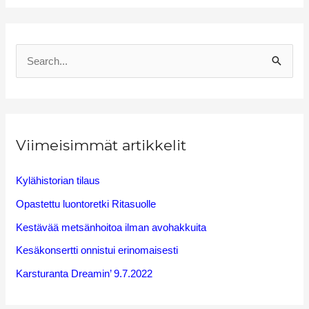
S
e
a
r
Viimeisimmät artikkelit
c
h
Kylähistorian tilaus
f
Opastettu luontoretki Ritasuolle
o
Kestävää metsänhoitoa ilman avohakkuita
r
Kesäkonsertti onnistui erinomaisesti
:
Karsturanta Dreamin’ 9.7.2022