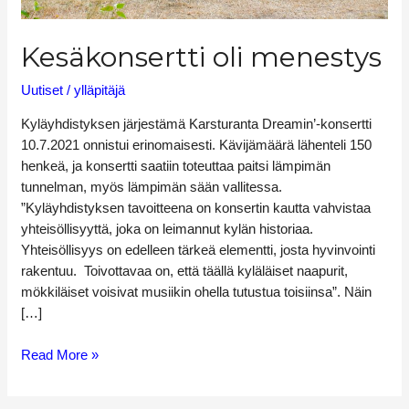
Kesäkonsertti oli menestys
Uutiset
/
ylläpitäjä
Kyläyhdistyksen järjestämä Karsturanta Dreamin’-konsertti
10.7.2021 onnistui erinomaisesti. Kävijämäärä lähenteli 150
henkeä, ja konsertti saatiin toteuttaa paitsi lämpimän
tunnelman, myös lämpimän sään vallitessa.
”Kyläyhdistyksen tavoitteena on konsertin kautta vahvistaa
yhteisöllisyyttä, joka on leimannut kylän historiaa.
Yhteisöllisyys on edelleen tärkeä elementti, josta hyvinvointi
rakentuu. Toivottavaa on, että täällä kyläläiset naapurit,
mökkiläiset voisivat musiikin ohella tutustua toisiinsa”. Näin
[…]
Read More »