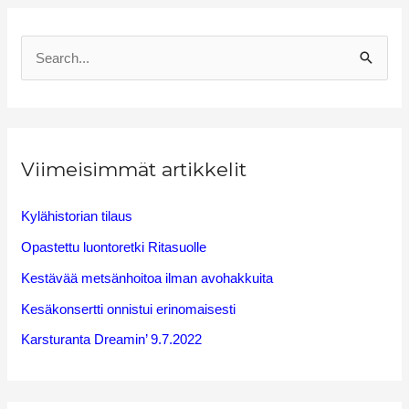
S
e
a
r
Viimeisimmät artikkelit
c
h
Kylähistorian tilaus
f
Opastettu luontoretki Ritasuolle
o
Kestävää metsänhoitoa ilman avohakkuita
r
Kesäkonsertti onnistui erinomaisesti
:
Karsturanta Dreamin’ 9.7.2022