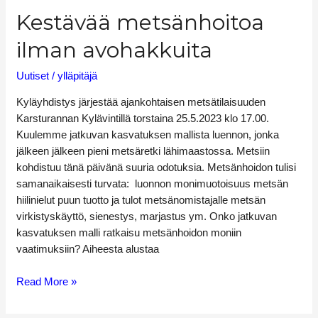
Kestävää metsänhoitoa
ilman avohakkuita
Uutiset
/
ylläpitäjä
Kyläyhdistys järjestää ajankohtaisen metsätilaisuuden
Karsturannan Kylävintillä torstaina 25.5.2023 klo 17.00.
Kuulemme jatkuvan kasvatuksen mallista luennon, jonka
jälkeen jälkeen pieni metsäretki lähimaastossa. Metsiin
kohdistuu tänä päivänä suuria odotuksia. Metsänhoidon tulisi
samanaikaisesti turvata: luonnon monimuotoisuus metsän
hiilinielut puun tuotto ja tulot metsänomistajalle metsän
virkistyskäyttö, sienestys, marjastus ym. Onko jatkuvan
kasvatuksen malli ratkaisu metsänhoidon moniin
vaatimuksiin? Aiheesta alustaa
Read More »