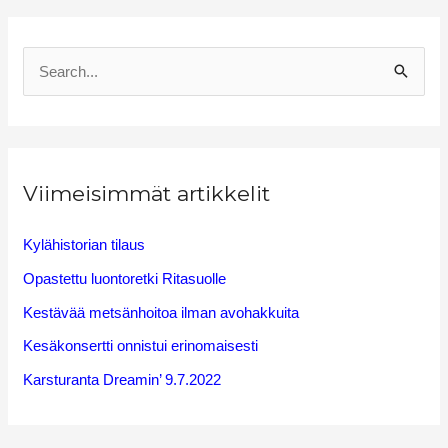
S
e
a
r
Viimeisimmät artikkelit
c
h
Kylähistorian tilaus
f
Opastettu luontoretki Ritasuolle
o
Kestävää metsänhoitoa ilman avohakkuita
r
Kesäkonsertti onnistui erinomaisesti
:
Karsturanta Dreamin’ 9.7.2022