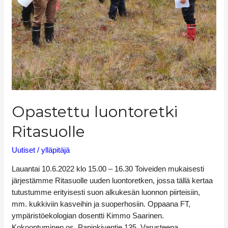
Opastettu luontoretki
Ritasuolle
Uutiset
/
ylläpitäjä
Lauantai 10.6.2022 klo 15.00 – 16.30 Toiveiden mukaisesti
järjestämme Ritasuolle uuden luontoretken, jossa tällä kertaa
tutustumme erityisesti suon alkukesän luonnon piirteisiin,
mm. kukkiviin kasveihin ja suoperhosiin. Oppaana FT,
ympäristöekologian dosentti Kimmo Saarinen.
Kokoontuminen os. Papinkiventie 135. Varusteena