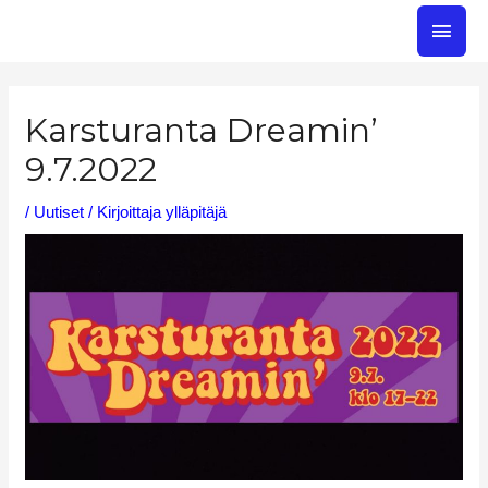
Siirry
PÄÄ
sisältöön
Post
navigation
Karsturanta Dreamin’
9.7.2022
/
Uutiset
/ Kirjoittaja
ylläpitäjä