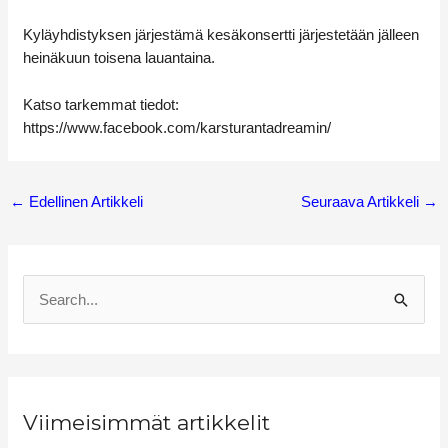
Kyläyhdistyksen järjestämä kesäkonsertti järjestetään jälleen
heinäkuun toisena lauantaina.
Katso tarkemmat tiedot:
https://www.facebook.com/karsturantadreamin/
←
Edellinen Artikkeli
Seuraava Artikkeli
→
S
e
a
r
Viimeisimmät artikkelit
c