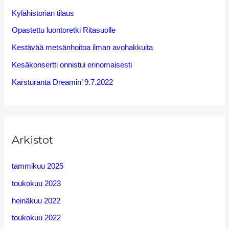
h
Kylähistorian tilaus
f
Opastettu luontoretki Ritasuolle
o
Kestävää metsänhoitoa ilman avohakkuita
r
Kesäkonsertti onnistui erinomaisesti
:
Karsturanta Dreamin’ 9.7.2022
Arkistot
tammikuu 2025
toukokuu 2023
heinäkuu 2022
toukokuu 2022