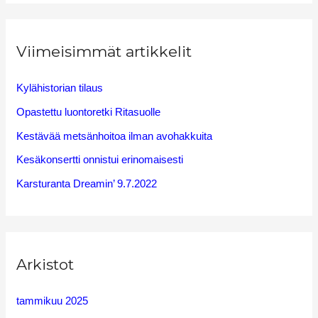
a
r
Viimeisimmät artikkelit
c
h
Kylähistorian tilaus
f
Opastettu luontoretki Ritasuolle
o
Kestävää metsänhoitoa ilman avohakkuita
r
Kesäkonsertti onnistui erinomaisesti
:
Karsturanta Dreamin’ 9.7.2022
Arkistot
tammikuu 2025