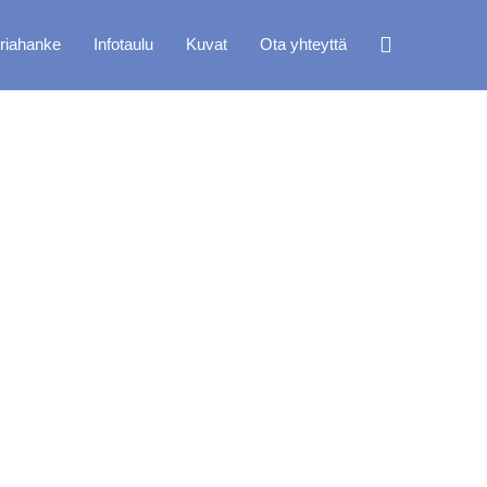
oriahanke
Infotaulu
Kuvat
Ota yhteyttä