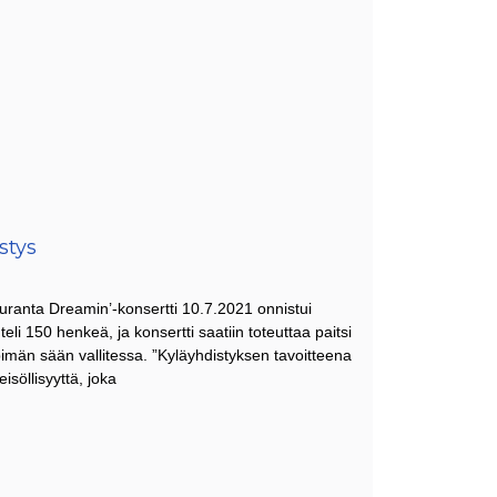
stys
uranta Dreamin’-konsertti 10.7.2021 onnistui
li 150 henkeä, ja konsertti saatiin toteuttaa paitsi
än sään vallitessa. ”Kyläyhdistyksen tavoitteena
isöllisyyttä, joka