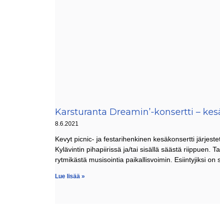
Karsturanta Dreamin’-konsertti – k
8.6.2021
Kevyt picnic- ja festarihenkinen kesäkonsertti järjes
Kylävintin pihapiirissä ja/tai sisällä säästä riippuen. Ta
rytmikästä musisointia paikallisvoimin. Esiintyjiksi o
Lue lisää »