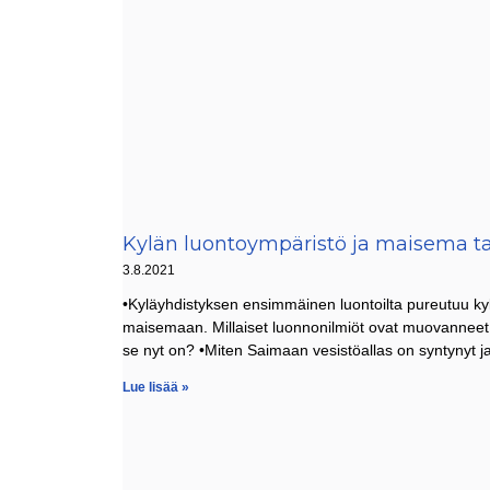
Kylän luontoympäristö ja maisema ta
3.8.2021
•Kyläyhdistyksen ensimmäinen luontoilta pureutuu ky
maisemaan. Millaiset luonnonilmiöt ovat muovanneet 
se nyt on? •Miten Saimaan vesistöallas on syntynyt ja
Lue lisää »