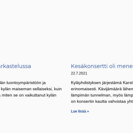
rkastelussa
Kesäkonsertti oli mene
22.7.2021
län luontoympäristöön ja
Kyläyhdistyksen järjestämä Karst
kylän maiseman sellaiseksi, kuin
erinomaisesti. Kävijämäärä lähente
 miten se on vaikuttanut kylän
lämpimän tunnelman, myös lämpim
on konsertin kautta vahvistaa yhte
Lue lisää »