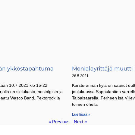
esän ykköstapahtuma
Monialayrittäjä muutti
28.5.2021
tetään 10.7.2021 klo 15-22
Karsturannan kylä on saanut uut
rjolla on sielukasta, nostalgista ja
joulukuussa Sappulantien varrell
n saatu Wasco Band, Pektorock ja
Taipalsaarella. Perheen isä Ville
toimen ohella
Lue lisää »
« Previous
Next »