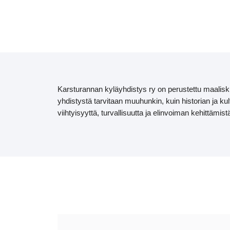
Tervetu
Karsturannan kyläyhdistys ry on perustettu maalisk
yhdistystä tarvitaan muuhunkin, kuin historian ja k
viihtyisyyttä, turvallisuutta ja elinvoiman kehittämist