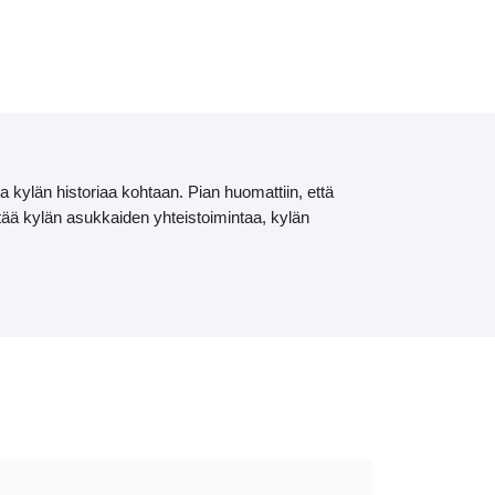
n sivuille!
kylän historiaa kohtaan. Pian huomattiin, että
tää kylän asukkaiden yhteistoimintaa, kylän