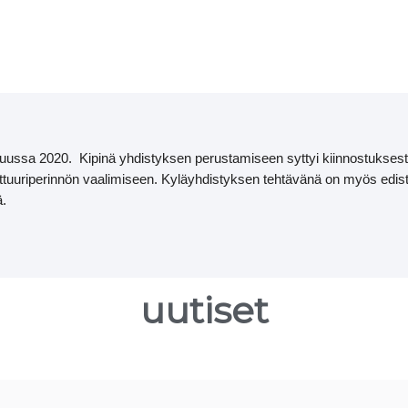
loa Karsturannan kyläyhdistykse
uussa 2020. Kipinä yhdistyksen perustamiseen syttyi kiinnostuksesta 
ulttuuriperinnön vaalimiseen. Kyläyhdistyksen tehtävänä on myös edis
ä.
uutiset