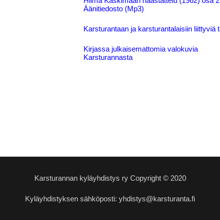
Hilma Kaskimaan haastattelu (1962) osa 2
Äänitiedosto (Mp3)
Karsturantaan ja karsturantalaisiin liittyviä t
Kirjassa julkaisemattomia valokuvia
Karsturannasta
Karsturannan kyläyhdistys ry Copyright © 2020
Kyläyhdistyksen sähköposti: yhdistys@karsturanta.fi