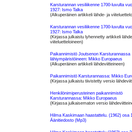
Karsturannan vesiliikenne 1700-luvulta vu
1927: Ismo Talka
(Alkuperäinen artikkeli lähde- ja viiteluettel
Karsturannan vesiliikenne 1700-luvulta vu
1927: Ismo Talka
(Kirjassa julkaistu lyhennetty artikkeli lähde
viiteluetteloineen)
Paikannimistö Joutsenon Karsturannassa
lähiympäristöineen: Mikko Europaeus
(Alkuperäinen artikkeli lähdeviitteineen)
Paikannimistö Karsturannassa: Mikko Eu
(Kirjassa julkaistu tiivistetty versio lähdevii
Henkilönimiperusteinen paikannimistö
Karsturannassa: Mikko Europaeus
(Kirjassa julkaisematon versio lähdeviittei
Hilma Kaskimaan haastattelu. (1962) osa 
Äänitiedosto (Mp3)