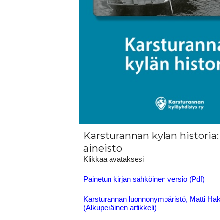
Karsturannan kylän historia
aineisto
Klikkaa avataksesi
Painetun kirjan sähköinen versio (Pdf)
Karsturannan luonnonympäristö, Matti Hak
(Alkuperäinen artikkeli)