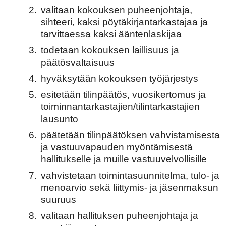
2.
valitaan kokouksen puheenjohtaja,
sihteeri, kaksi pöytäkirjantarkastajaa ja
tarvittaessa kaksi ääntenlaskijaa
3.
todetaan kokouksen laillisuus ja
päätösvaltaisuus
4.
hyväksytään kokouksen työjärjestys
5.
esitetään tilinpäätös, vuosikertomus ja
toiminnantarkastajien/tilintarkastajien
lausunto
6.
päätetään tilinpäätöksen vahvistamisesta
ja vastuuvapauden myöntämisestä
hallitukselle ja muille vastuuvelvollisille
7.
vahvistetaan toimintasuunnitelma, tulo- ja
menoarvio sekä liittymis- ja jäsenmaksun
suuruus
8.
valitaan hallituksen puheenjohtaja ja