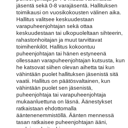
jäsentä sekä 0-8 varajäsentä. Hallituksen
toimikausi on vuosikokousten välinen aika.
Hallitus valitsee keskuudestaan
varapuheenjohtajan sekä ottaa
keskuudestaan tai ulkopuoleltaan sihteerin,
rahastonhoitajan ja muut tarvittavat
toimihenkilöt. Hallitus kokoontuu
puheenjohtajan tai hänen estyneenä
ollessaan varapuheenjohtajan kutsusta, kun
he katsovat siihen olevan aihetta tai kun
vähintään puolet hallituksen jäsenistä sitä
vaatii. Hallitus on päätösvaltainen, kun
vähintään puolet sen jäsenistä,
puheenjohtaja tai varapuheenjohtaja
mukaanluettuna on läsnä. Äänestykset
ratkaistaan ehdottomalla
ääntenenemmistöllä. Äänten mennessä
tasan ratkaisee puheenjohtajan ääni,