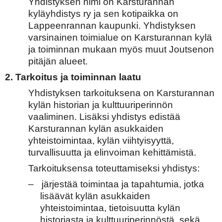
Yhdistyksen nimi on Karsturannan
kyläyhdistys ry ja sen kotipaikka on
Lappeenrannan kaupunki. Yhdistyksen
varsinainen toimialue on Karsturannan kylä
ja toiminnan mukaan myös muut Joutsenon
pitäjän alueet.
2. Tarkoitus ja toiminnan laatu
Yhdistyksen tarkoituksena on Karsturannan
kylän historian ja kulttuuriperinnön
vaaliminen. Lisäksi yhdistys edistää
Karsturannan kylän asukkaiden
yhteistoimintaa, kylän viihtyisyyttä,
turvallisuutta ja elinvoiman kehittämistä.
Tarkoituksensa toteuttamiseksi yhdistys:
–
järjestää toimintaa ja tapahtumia, jotka
lisäävät kylän asukkaiden
yhteistoimintaa, tietoisuutta kylän
historiasta ja kulttuuriperinnöstä, sekä