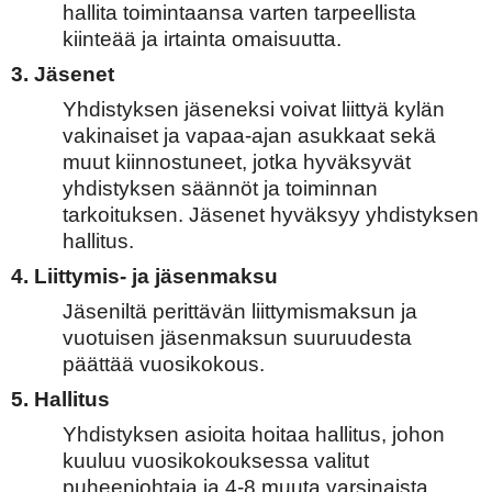
hallita toimintaansa varten tarpeellista
kiinteää ja irtainta omaisuutta.
3. Jäsenet
Yhdistyksen jäseneksi voivat liittyä kylän
vakinaiset ja vapaa-ajan asukkaat sekä
muut kiinnostuneet, jotka hyväksyvät
yhdistyksen säännöt ja toiminnan
tarkoituksen. Jäsenet hyväksyy yhdistyksen
hallitus.
4. Liittymis- ja jäsenmaksu
Jäseniltä perittävän liittymismaksun ja
vuotuisen jäsenmaksun suuruudesta
päättää vuosikokous.
5. Hallitus
Yhdistyksen asioita hoitaa hallitus, johon
kuuluu vuosikokouksessa valitut
puheenjohtaja ja 4-8 muuta varsinaista