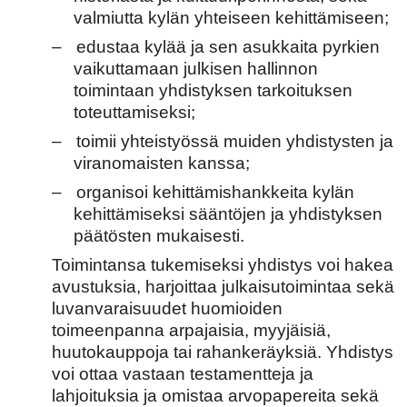
valmiutta kylän yhteiseen kehittämiseen;
–
edustaa kylää ja sen asukkaita pyrkien
vaikuttamaan julkisen hallinnon
toimintaan yhdistyksen tarkoituksen
toteuttamiseksi;
–
toimii yhteistyössä muiden yhdistysten ja
viranomaisten kanssa;
–
organisoi kehittämishankkeita kylän
kehittämiseksi sääntöjen ja yhdistyksen
päätösten mukaisesti.
Toimintansa tukemiseksi yhdistys voi hakea
avustuksia, harjoittaa julkaisutoimintaa sekä
luvanvaraisuudet huomioiden
toimeenpanna arpajaisia, myyjäisiä,
huutokauppoja tai rahankeräyksiä. Yhdistys
voi ottaa vastaan testamentteja ja
lahjoituksia ja omistaa arvopapereita sekä