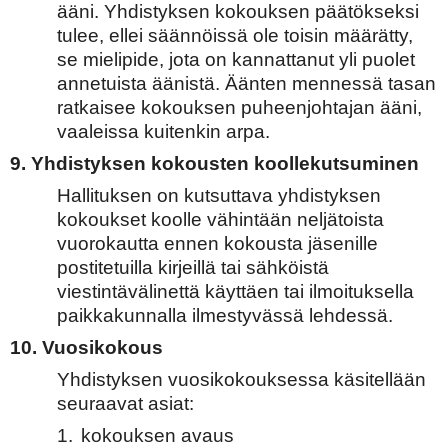
ääni. Yhdistyksen kokouksen päätökseksi
tulee, ellei säännöissä ole toisin määrätty,
se mielipide, jota on kannattanut yli puolet
annetuista äänistä. Äänten mennessä tasan
ratkaisee kokouksen puheenjohtajan ääni,
vaaleissa kuitenkin arpa.
9. Yhdistyksen kokousten koollekutsuminen
Hallituksen on kutsuttava yhdistyksen
kokoukset koolle vähintään neljätoista
vuorokautta ennen kokousta jäsenille
postitetuilla kirjeillä tai sähköistä
viestintävälinettä käyttäen tai ilmoituksella
paikkakunnalla ilmestyvässä lehdessä.
10. Vuosikokous
Yhdistyksen vuosikokouksessa käsitellään
seuraavat asiat:
1.
kokouksen avaus