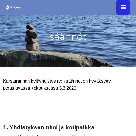
Siirry
PÄÄ
sisältöön
säännöt
Karsturannan kyläyhdistys ry:n säännöt on hyväksytty
perustavassa kokouksessa 3.3.2020
1. Yhdistyksen nimi ja kotipaikka