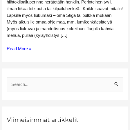
hiihtokilpailuperinne herätetään henkiin. Perinteinen tyyli,
ilman liikaa totisuutta tai kilpailuhenkeä. Kaikki saavat mitalin!
Lapsille myös liukumäki – oma Stiga tai pulkka mukaan.
Myös aikuisille omaa ohjelmaa, mm. lumikenkäesittelyä
(myös liukuva) ja mahdollisuus kokeiluun. Tarjolla kahvia,
mehua, pullaa (kyläyhdistys […]
Read More »
S
e
a
r
Viimeisimmät artikkelit
c
h