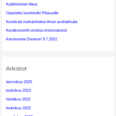
Kylähistorian tilaus
f
Opastettu luontoretki Ritasuolle
o
Kestävää metsänhoitoa ilman avohakkuita
r
Kesäkonsertti onnistui erinomaisesti
:
Karsturanta Dreamin’ 9.7.2022
Arkistot
tammikuu 2025
toukokuu 2023
heinäkuu 2022
toukokuu 2022